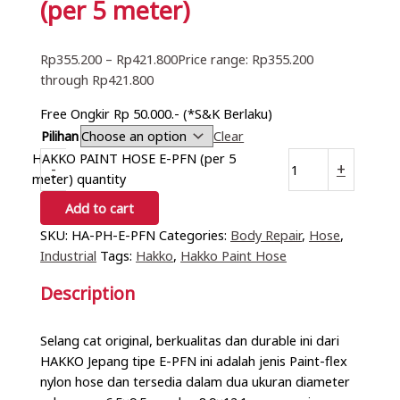
(per 5 meter)
Rp
355.200
–
Rp
421.800
Price range: Rp355.200
through Rp421.800
Free Ongkir Rp 50.000.- (*S&K Berlaku)
Pilihan
Clear
HAKKO PAINT HOSE E-PFN (per 5
-
+
meter) quantity
Add to cart
SKU:
HA-PH-E-PFN
Categories:
Body Repair
,
Hose
,
Industrial
Tags:
Hakko
,
Hakko Paint Hose
Description
Selang cat original, berkualitas dan durable ini dari
HAKKO Jepang tipe E-PFN ini adalah jenis Paint-flex
nylon hose dan tersedia dalam dua ukuran diameter