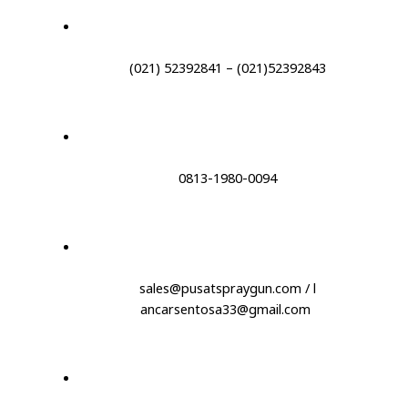
(021) 52392841 – (021)52392843
0813-1980-0094
sales@pusatspraygun.com / l
ancarsentosa33@gmail.com