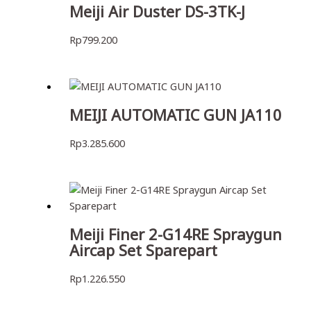
Meiji Air Duster DS-3TK-J
Rp
799.200
MEIJI AUTOMATIC GUN JA110
Rp
3.285.600
Meiji Finer 2-G14RE Spraygun
Aircap Set Sparepart
Rp
1.226.550