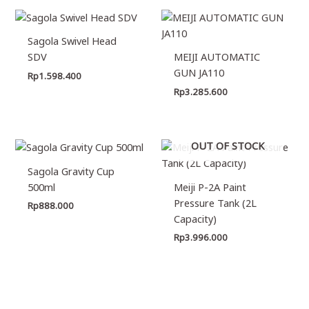
Sagola Swivel Head
SDV
MEIJI AUTOMATIC
GUN JA110
Rp
1.598.400
Rp
3.285.600
OUT OF STOCK
Sagola Gravity Cup
500ml
Meiji P-2A Paint
Pressure Tank (2L
Rp
888.000
Capacity)
Rp
3.996.000