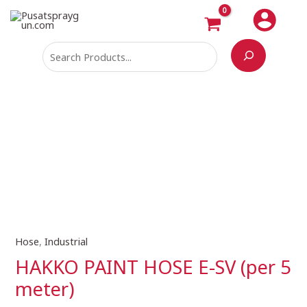
Skip
Search
to
content
Price
Hose
,
Industrial
HAKKO
range:
PAINT
HAKKO PAINT HOSE E-SV (per 5
Rp421.800
HOSE
meter)
through
E-
Rp666.000
SV