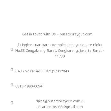
Get in touch with Us – pusatspraygun.com
Jl Lingkar Luar Barat Komplek Sedayu Square Blok L
No.33 Cengakreng Barat, Cengkareng, Jakarta Barat -
11730
(021) 52392841 – (021)52392843
0813-1980-0094
sales@pusatspraygun.com / l
ancarsentosa33@gmail.com