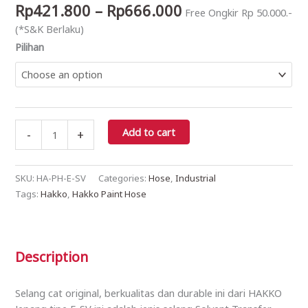
Rp
421.800
–
Rp
666.000
Free Ongkir Rp 50.000.-
(per
(*S&K Berlaku)
5
Pilihan
meter)
quantity
Add to cart
-
+
SKU:
HA-PH-E-SV
Categories:
Hose
,
Industrial
Tags:
Hakko
,
Hakko Paint Hose
Description
Selang cat original, berkualitas dan durable ini dari HAKKO