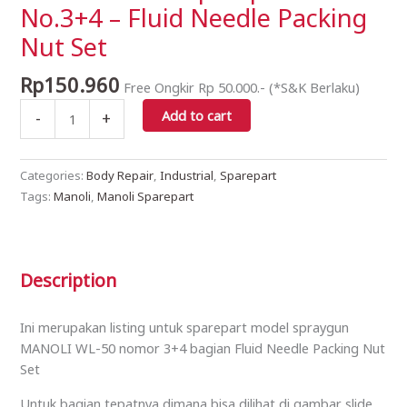
No.3+4 – Fluid Needle Packing
Sparepart:
Nut Set
No.3+4
-
Rp
150.960
Fluid
Free Ongkir Rp 50.000.- (*S&K Berlaku)
Needle
Add to cart
-
+
Packing
Nut
Set
Categories:
Body Repair
,
Industrial
,
Sparepart
quantity
Tags:
Manoli
,
Manoli Sparepart
Description
Ini merupakan listing untuk sparepart model spraygun
MANOLI WL-50 nomor 3+4 bagian Fluid Needle Packing Nut
Set
Untuk bagian tepatnya dimana bisa dilihat di gambar slide