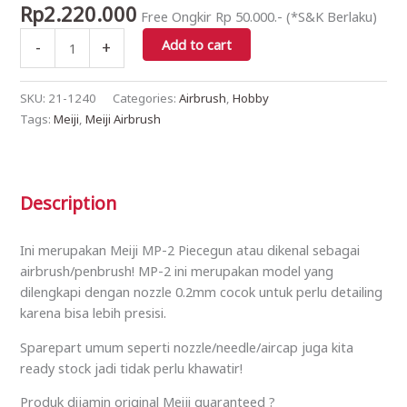
Rp
2.220.000
Free Ongkir Rp 50.000.- (*S&K Berlaku)
(0.2mm)
quantity
Add to cart
-
+
SKU:
21-1240
Categories:
Airbrush
,
Hobby
Tags:
Meiji
,
Meiji Airbrush
Description
Ini merupakan Meiji MP-2 Piecegun atau dikenal sebagai
airbrush/penbrush! MP-2 ini merupakan model yang
dilengkapi dengan nozzle 0.2mm cocok untuk perlu detailing
karena bisa lebih presisi.
Sparepart umum seperti nozzle/needle/aircap juga kita
ready stock jadi tidak perlu khawatir!
Produk dijamin original Meiji guaranteed ?