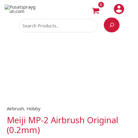
Skip
Search
to
content
Airbrush
,
Hobby
Meiji
MP-
Meiji MP-2 Airbrush Original
2
(0.2mm)
Airbrush
Original