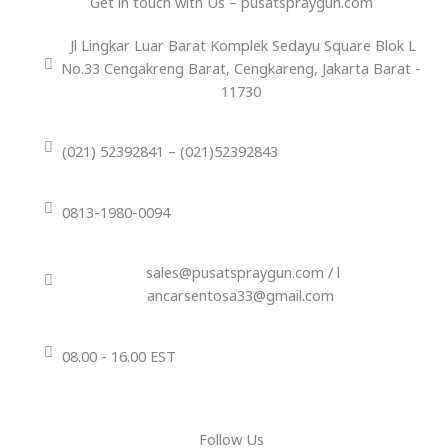
Get in touch with Us – pusatspraygun.com
Jl Lingkar Luar Barat Komplek Sedayu Square Blok L
No.33 Cengakreng Barat, Cengkareng, Jakarta Barat -
11730
(021) 52392841 – (021)52392843
0813-1980-0094
sales@pusatspraygun.com / l
ancarsentosa33@gmail.com
08.00 - 16.00 EST
Follow Us