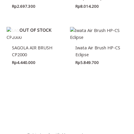
Rp
2.697.300
Rp
8.014.200
OUT OF STOCK
SAGOLA AIR BRUSH
Iwata Air Brush HP-CS
CP2000
Eclipse
Rp
4.440.000
Rp
5.849.700